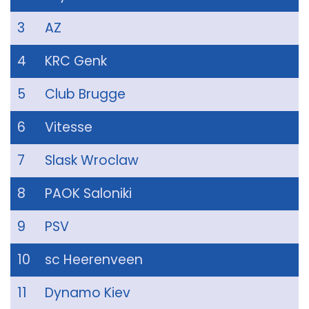
3
AZ
4
KRC Genk
5
Club Brugge
6
Vitesse
7
Slask Wroclaw
8
PAOK Saloniki
9
PSV
10
sc Heerenveen
11
Dynamo Kiev